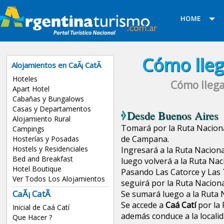
HOME
Cómo lleg
Alojamientos en CaÃ¡ CatÃ­
Hoteles
Cómo llega
Apart Hotel
Cabañas y Bungalows
Casas y Departamentos
Desde
Buenos Aires
Alojamiento Rural
Tomará por la Ruta Nacional
Campings
de Campana.
Hosterías y Posadas
Hostels y Residenciales
Ingresará a la Ruta Naciona
Bed and Breakfast
luego volverá a la Ruta Nac
Hotel Boutique
Pasando Las Catorce y Las T
Ver Todos Los Alojamientos
seguirá por la Ruta Naciona
CaÃ¡ CatÃ­
Se sumará luego a la Ruta 
Se accede a
Caá Catí
por la 
Inicial de Caá Catí
además conduce a la localid
Que Hacer ?