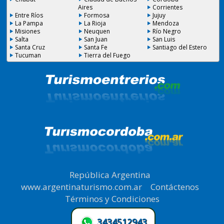
Aires
Corrientes
Entre Ríos
Formosa
Jujuy
La Pampa
La Rioja
Mendoza
Misiones
Neuquen
Río Negro
Salta
San Juan
San Luis
Santa Cruz
Santa Fe
Santiago del Estero
Tucuman
Tierra del Fuego
República Argentina
|
www.argentinaturismo.com.ar
|
Contáctenos
|
Términos y Condiciones
.
3434512943