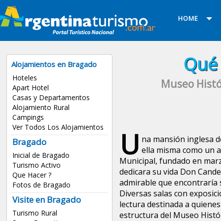
HOME
Qué 
Alojamientos en Bragado
Hoteles
Museo Histó
Apart Hotel
Casas y Departamentos
Alojamiento Rural
Campings
Ver Todos Los Alojamientos
U
na mansión inglesa d
Bragado
ella misma como un at
Inicial de Bragado
Municipal, fundado en marzo
Turismo Activo
dedicara su vida Don Candel
Que Hacer ?
admirable que encontraría 
Fotos de Bragado
Diversas salas con exposic
Visite en Bragado
lectura destinada a quiene
Turismo Rural
estructura del Museo Hist