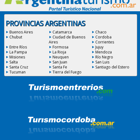
PROVINCIAS ARGENTINAS
Buenos Aires
Catamarca
Chaco
Chubut
Ciudad de Buenos
Cordoba
Aires
Corrientes
Entre Ríos
Formosa
Jujuy
La Pampa
La Rioja
Mendoza
Misiones
Neuquen
Río Negro
Salta
San Juan
San Luis
Santa Cruz
Santa Fe
Santiago del Estero
Tucuman
Tierra del Fuego