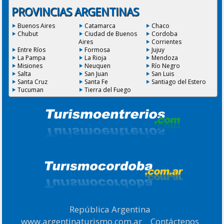
PROVINCIAS ARGENTINAS
Buenos Aires
Catamarca
Chaco
Chubut
Ciudad de Buenos
Cordoba
Aires
Corrientes
Entre Ríos
Formosa
Jujuy
La Pampa
La Rioja
Mendoza
Misiones
Neuquen
Río Negro
Salta
San Juan
San Luis
Santa Cruz
Santa Fe
Santiago del Estero
Tucuman
Tierra del Fuego
República Argentina
|
www.argentinaturismo.com.ar
|
Contáctenos
|