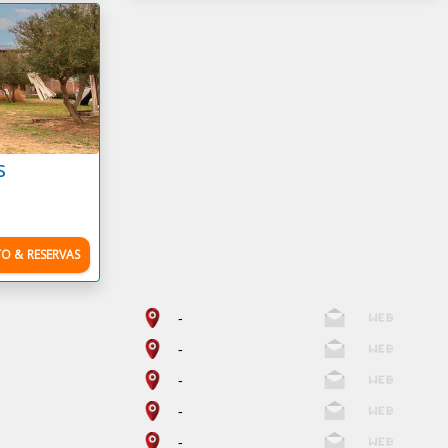
s
O & RESERVAS
-
-
-
-
-