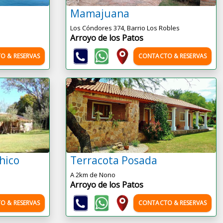
Mamajuana
Los Cóndores 374, Barrio Los Robles
Arroyo de los Patos
O & RESERVAS
CONTACTO & RESERVAS
hico
Terracota Posada
A 2km de Nono
Arroyo de los Patos
O & RESERVAS
CONTACTO & RESERVAS