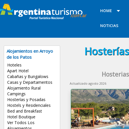
HOME
NOTICIAS
Hosterías
Alojamientos en Arroyo
de los Patos
Hoteles
Apart Hotel
Hosterias
Cabañas y Bungalows
Casas y Departamentos
Actualizado agosto 2026
Alojamiento Rural
Campings
Hosterías y Posadas
Hostels y Residenciales
Bed and Breakfast
Hotel Boutique
Ver Todos Los
Alojamientos