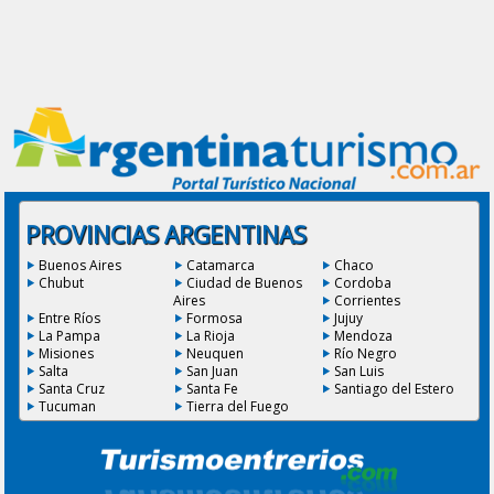
PROVINCIAS ARGENTINAS
Buenos Aires
Catamarca
Chaco
Chubut
Ciudad de Buenos
Cordoba
Aires
Corrientes
Entre Ríos
Formosa
Jujuy
La Pampa
La Rioja
Mendoza
Misiones
Neuquen
Río Negro
Salta
San Juan
San Luis
Santa Cruz
Santa Fe
Santiago del Estero
Tucuman
Tierra del Fuego