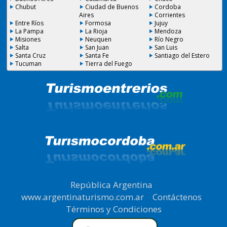
Chubut
Ciudad de Buenos
Cordoba
Aires
Corrientes
Entre Ríos
Formosa
Jujuy
La Pampa
La Rioja
Mendoza
Misiones
Neuquen
Río Negro
Salta
San Juan
San Luis
Santa Cruz
Santa Fe
Santiago del Estero
Tucuman
Tierra del Fuego
República Argentina
|
www.argentinaturismo.com.ar
|
Contáctenos
|
Términos y Condiciones
.