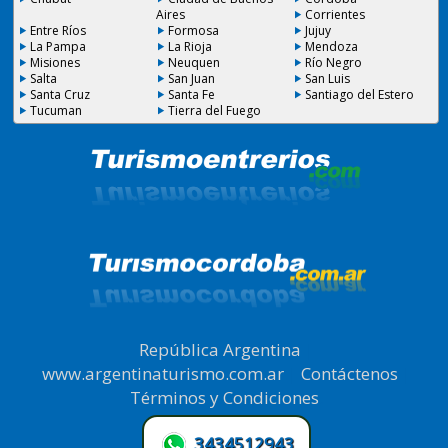
Aires
Corrientes
Entre Ríos
Formosa
Jujuy
La Pampa
La Rioja
Mendoza
Misiones
Neuquen
Río Negro
Salta
San Juan
San Luis
Santa Cruz
Santa Fe
Santiago del Estero
Tucuman
Tierra del Fuego
República Argentina
|
www.argentinaturismo.com.ar
|
Contáctenos
|
Términos y Condiciones
.
3434512943