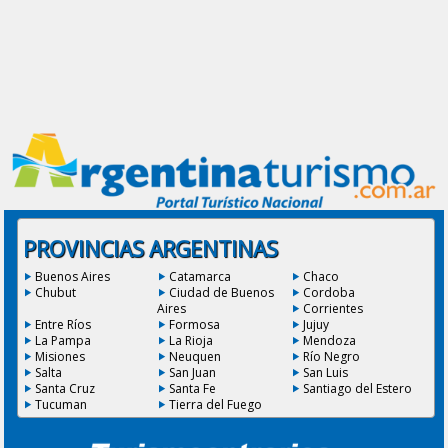
PROVINCIAS ARGENTINAS
Buenos Aires
Catamarca
Chaco
Chubut
Ciudad de Buenos
Cordoba
Aires
Corrientes
Entre Ríos
Formosa
Jujuy
La Pampa
La Rioja
Mendoza
Misiones
Neuquen
Río Negro
Salta
San Juan
San Luis
Santa Cruz
Santa Fe
Santiago del Estero
Tucuman
Tierra del Fuego