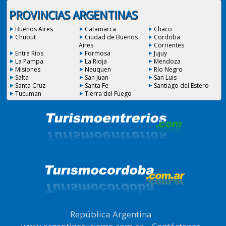
PROVINCIAS ARGENTINAS
Buenos Aires
Catamarca
Chaco
Chubut
Ciudad de Buenos
Cordoba
Aires
Corrientes
Entre Ríos
Formosa
Jujuy
La Pampa
La Rioja
Mendoza
Misiones
Neuquen
Río Negro
Salta
San Juan
San Luis
Santa Cruz
Santa Fe
Santiago del Estero
Tucuman
Tierra del Fuego
República Argentina
|