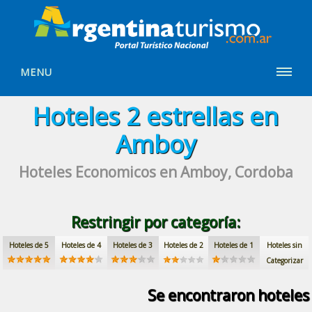
MENU
Hoteles
2 estrellas
en
Amboy
Hoteles Economicos
en Amboy, Cordoba
Restringir por categoría:
Hoteles de 5
Hoteles de 4
Hoteles de 3
Hoteles de 2
Hoteles de 1
Hoteles sin
Categorizar
Se encontraron
hoteles