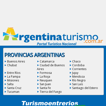
PROVINCIAS ARGENTINAS
Buenos Aires
Catamarca
Chaco
Chubut
Ciudad de Buenos
Cordoba
Aires
Corrientes
Entre Ríos
Formosa
Jujuy
La Pampa
La Rioja
Mendoza
Misiones
Neuquen
Río Negro
Salta
San Juan
San Luis
Santa Cruz
Santa Fe
Santiago del Estero
Tucuman
Tierra del Fuego