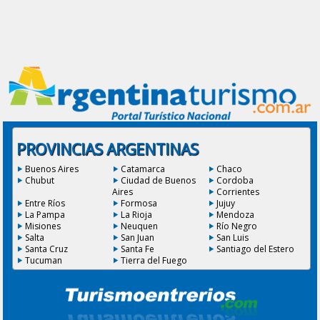
PROVINCIAS ARGENTINAS
Buenos Aires
Catamarca
Chaco
Chubut
Ciudad de Buenos
Cordoba
Aires
Corrientes
Entre Ríos
Formosa
Jujuy
La Pampa
La Rioja
Mendoza
Misiones
Neuquen
Río Negro
Salta
San Juan
San Luis
Santa Cruz
Santa Fe
Santiago del Estero
Tucuman
Tierra del Fuego