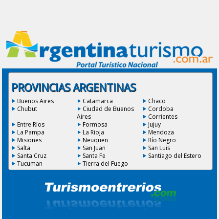
PROVINCIAS ARGENTINAS
Buenos Aires
Catamarca
Chaco
Chubut
Ciudad de Buenos
Cordoba
Aires
Corrientes
Entre Ríos
Formosa
Jujuy
La Pampa
La Rioja
Mendoza
Misiones
Neuquen
Río Negro
Salta
San Juan
San Luis
Santa Cruz
Santa Fe
Santiago del Estero
Tucuman
Tierra del Fuego