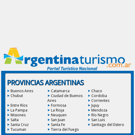
PROVINCIAS ARGENTINAS
Buenos Aires
Catamarca
Chaco
Chubut
Ciudad de Buenos
Cordoba
Aires
Corrientes
Entre Ríos
Formosa
Jujuy
La Pampa
La Rioja
Mendoza
Misiones
Neuquen
Río Negro
Salta
San Juan
San Luis
Santa Cruz
Santa Fe
Santiago del Estero
Tucuman
Tierra del Fuego