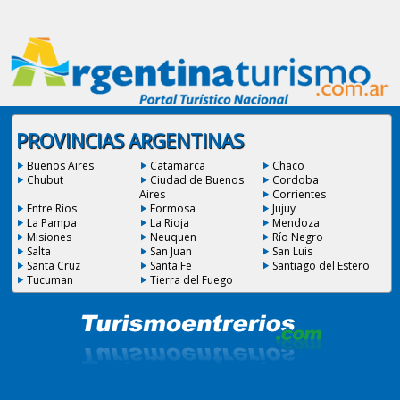
PROVINCIAS ARGENTINAS
Buenos Aires
Catamarca
Chaco
Chubut
Ciudad de Buenos
Cordoba
Aires
Corrientes
Entre Ríos
Formosa
Jujuy
La Pampa
La Rioja
Mendoza
Misiones
Neuquen
Río Negro
Salta
San Juan
San Luis
Santa Cruz
Santa Fe
Santiago del Estero
Tucuman
Tierra del Fuego