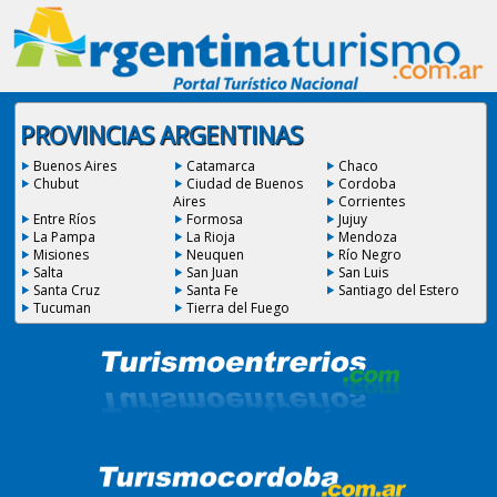
PROVINCIAS ARGENTINAS
Buenos Aires
Catamarca
Chaco
Chubut
Ciudad de Buenos
Cordoba
Aires
Corrientes
Entre Ríos
Formosa
Jujuy
La Pampa
La Rioja
Mendoza
Misiones
Neuquen
Río Negro
Salta
San Juan
San Luis
Santa Cruz
Santa Fe
Santiago del Estero
Tucuman
Tierra del Fuego