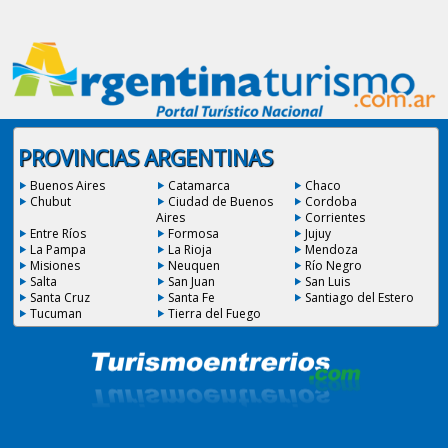
PROVINCIAS ARGENTINAS
Buenos Aires
Catamarca
Chaco
Chubut
Ciudad de Buenos
Cordoba
Aires
Corrientes
Entre Ríos
Formosa
Jujuy
La Pampa
La Rioja
Mendoza
Misiones
Neuquen
Río Negro
Salta
San Juan
San Luis
Santa Cruz
Santa Fe
Santiago del Estero
Tucuman
Tierra del Fuego