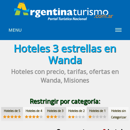
MENU
Hoteles
3 estrellas
en
Wanda
Hoteles con precio, tarifas, ofertas
en
Wanda, Misiones
Restringir por categoría:
Hoteles de 5
Hoteles de 4
Hoteles de 3
Hoteles de 2
Hoteles de 1
Hoteles sin
Categorizar