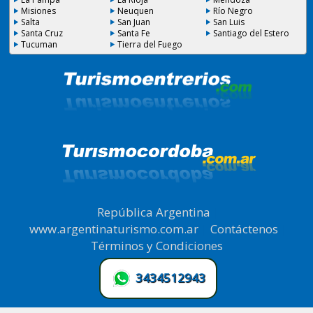
Misiones
Neuquen
Río Negro
Salta
San Juan
San Luis
Santa Cruz
Santa Fe
Santiago del Estero
Tucuman
Tierra del Fuego
República Argentina
|
www.argentinaturismo.com.ar
|
Contáctenos
|
Términos y Condiciones
.
3434512943