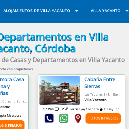
ALOJAMIENTOS DE VILLA YACANTO
VILLA YACANTO
Departamentos en Villa
acanto, Córdoba
 de Casas y Departamentos en Villa Yacanto
ecto con propietarios
amora Casa
Cabaña Entre
ana y
Sierras
ñas
Las Truchas S / N - Barrio El Sereno - Villa Yacanto
Villa Yacanto
Paraje El Durazno Zona La Isla
Yacanto
Wifi
TV
Parrilla
Cochera
Desayuno
epta Mascotas
FOTOS & PRECIOS
OS & PRECIOS