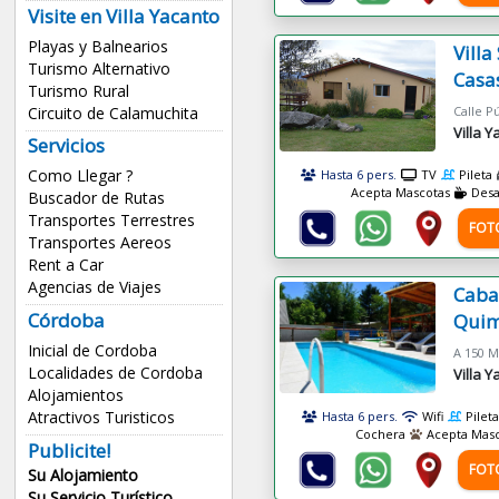
Visite en Villa Yacanto
Playas y Balnearios
Villa
Turismo Alternativo
Casa
Turismo Rural
Circuito de Calamuchita
Calle Pú
Villa 
Servicios
Como Llegar ?
Hasta 6 pers.
TV
Pileta
Acepta Mascotas
Des
Buscador de Rutas
Transportes Terrestres
FOT
Transportes Aereos
Rent a Car
Agencias de Viajes
Caba
Córdoba
Quim
Inicial de Cordoba
Localidades de Cordoba
Villa 
Alojamientos
Atractivos Turisticos
Hasta 6 pers.
Wifi
Pileta
Cochera
Acepta Masc
Publicite!
FOT
Su Alojamiento
Su Servicio Turístico