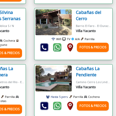
 Silvina
Cabañas del
s Serranas
Cerro
blica S / N
Barrio El Faro - El Durazno
Yacanto
Villa Yacanto
Wifi
TV
A/A
Parrilla
Cochera
ayuno
FOTOS & PRECIOS
OS & PRECIOS
ñas La
Cabañas La
era
Pendiente
A 150 Metros del Río - El Durazno
Camino Cerro Los Linderos Km 3
Yacanto
Villa Yacanto
Parrilla
Hasta 5 pers.
Parrilla
Cochera
otas
FOTOS & PRECIOS
OS & PRECIOS