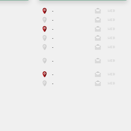
-
-
-
-
-
-
-
-