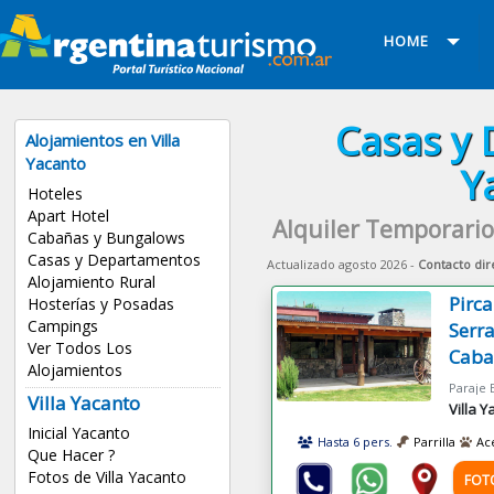
HOME
Casas y 
Alojamientos en Villa
Yacanto
Y
Hoteles
Apart Hotel
Alquiler Temporario
Cabañas y Bungalows
Casas y Departamentos
Actualizado agosto 2026 -
Contacto dir
Alojamiento Rural
Pirc
Hosterías y Posadas
Campings
Serr
Ver Todos Los
Caba
Alojamientos
Villa Yacanto
Villa 
Inicial Yacanto
Hasta 6 pers.
Parrilla
Ac
Que Hacer ?
Fotos de Villa Yacanto
FOT