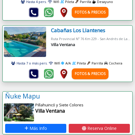
Hasta 4 pers.
Wifi
Pileta
Parrilla
Desayuno
FOTOS & PRECIOS
Cabañas Los Llantenes
Ruta Provincial Nº 76 Km 229 - San Andrés de La Sierra
Villa Ventana
Hasta 7 o más pers.
Wifi
A/A
Pileta
Parrilla
Cochera
FOTOS & PRECIOS
Ñuke Mapu
Pillahuincó y Siete Colores
Villa Ventana
Más Info
Reserva Online