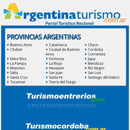
PROVINCIAS ARGENTINAS
Buenos Aires
Catamarca
Chaco
Chubut
Ciudad de Buenos
Cordoba
Aires
Corrientes
Entre Ríos
Formosa
Jujuy
La Pampa
La Rioja
Mendoza
Misiones
Neuquen
Río Negro
Salta
San Juan
San Luis
Santa Cruz
Santa Fe
Santiago del Estero
Tucuman
Tierra del Fuego