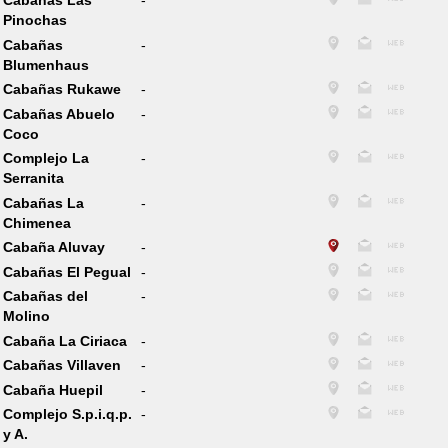
Cabañas Las
-
Pinochas
Cabañas
-
Blumenhaus
Cabañas Rukawe
-
Cabañas Abuelo
-
Coco
Complejo La
-
Serranita
Cabañas La
-
Chimenea
Cabaña Aluvay
-
Cabañas El Pegual
-
Cabañas del
-
Molino
Cabaña La Ciriaca
-
Cabañas Villaven
-
Cabaña Huepil
-
Complejo S.p.i.q.p.
-
y A.