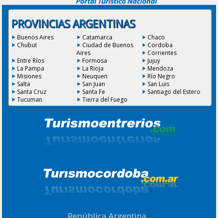
PROVINCIAS ARGENTINAS
Buenos Aires
Catamarca
Chaco
Chubut
Ciudad de Buenos
Cordoba
Aires
Corrientes
Entre Ríos
Formosa
Jujuy
La Pampa
La Rioja
Mendoza
Misiones
Neuquen
Río Negro
Salta
San Juan
San Luis
Santa Cruz
Santa Fe
Santiago del Estero
Tucuman
Tierra del Fuego
República Argentina
|