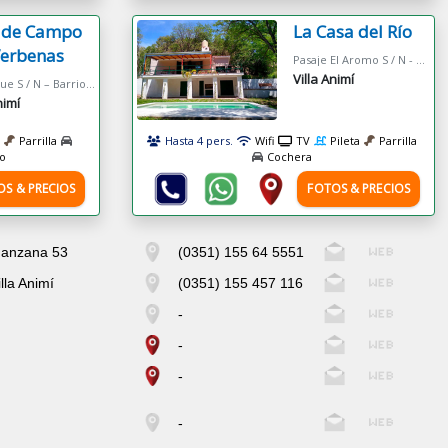
 de Campo
La Casa del Río
Verbenas
Pasaje El Aromo S / N - Agua de Oro
Villa Animí
El Cacique S / N – Barrio Las Vertientes
nimí
Parrilla
Hasta 4 pers.
Wifi
TV
Pileta
Parrilla
o
Cochera
OS & PRECIOS
FOTOS & PRECIOS
anzana 53
(0351) 155 64 5551
illa Animí
(0351) 155 457 116
-
-
-
-