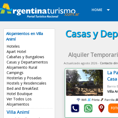
HOME
Casas y Dep
Alojamientos en Villa
Animí
Hoteles
Apart Hotel
Alquiler Temporari
Cabañas y Bungalows
Casas y Departamentos
Actualizado agosto 2026 -
Contacto dir
Alojamiento Rural
La P
Campings
Hosterías y Posadas
Casa
Hostels y Residenciales
Bed and Breakfast
Villa A
Hotel Boutique
Ver Todos Los
Wifi
Pileta
Parrilla
Alojamientos
FOT
Villa Animí