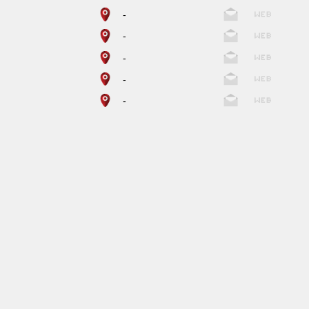
-
-
-
-
-