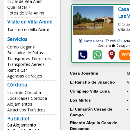
Inicial de Villa Animí
Que Hacer ?
Casa
Fotos de Villa Animí
Las 
Visite en Villa Animí
Turismo en Villa Animí
Villa A
Servicios
Hasta 6 pers.
Wifi
Pileta
Cochera
Desayun
Como Llegar ?
Buscador de Rutas
FOT
Transportes Terrestres
Transportes Aereos
Rent a Car
Casa Josefina
M
Agencias de Viajes
El Rancho de Juancho
V
Córdoba
Complejo Villa Luna
-
Inicial de Córdoba
Localidades Córdoba
Los Mirlos
-
Alojamientos
El Cimarrón Casas de
-
Atractivos Turísticos
Campo
Publicite!
Ricardo Alquila Casa de
-
Su Alojamiento
Descanso