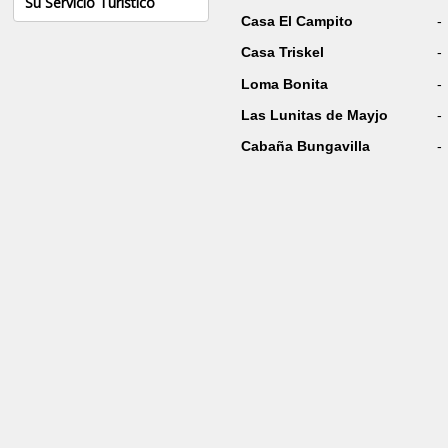
Su Servicio Turístico
Casa El Campito
-
Casa Triskel
-
Loma Bonita
-
Las Lunitas de Mayjo
-
Cabaña Bungavilla
-