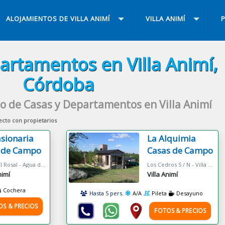
ALOJAMIENTOS DE VILLA ANIMÍ
VILLA ANIMÍ
P
artamentos en Villa Animí,
Córdoba
o de Casas y Departamentos en Villa Animí
ecto con propietarios
asionaria
La Alquimia
 de Campo
Casas de Campo
Barrio El Rosal - Agua de Oro
Los Cedros S / N - Villa Animi
nimí
Villa Animí
Cochera
Hasta 5 pers.
A/A
Pileta
Desayuno
OS & PRECIOS
FOTOS & PRECIOS