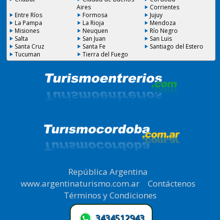
Aires
Corrientes
Entre Ríos
Formosa
Jujuy
La Pampa
La Rioja
Mendoza
Misiones
Neuquen
Río Negro
Salta
San Juan
San Luis
Santa Cruz
Santa Fe
Santiago del Estero
Tucuman
Tierra del Fuego
República Argentina
|
www.argentinaturismo.com.ar
|
Contáctenos
|
Términos y Condiciones
.
3434512943