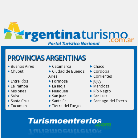
PROVINCIAS ARGENTINAS
Buenos Aires
Catamarca
Chaco
Chubut
Ciudad de Buenos
Cordoba
Aires
Corrientes
Entre Ríos
Formosa
Jujuy
La Pampa
La Rioja
Mendoza
Misiones
Neuquen
Río Negro
Salta
San Juan
San Luis
Santa Cruz
Santa Fe
Santiago del Estero
Tucuman
Tierra del Fuego