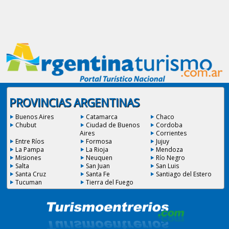
PROVINCIAS ARGENTINAS
Buenos Aires
Catamarca
Chaco
Chubut
Ciudad de Buenos
Cordoba
Aires
Corrientes
Entre Ríos
Formosa
Jujuy
La Pampa
La Rioja
Mendoza
Misiones
Neuquen
Río Negro
Salta
San Juan
San Luis
Santa Cruz
Santa Fe
Santiago del Estero
Tucuman
Tierra del Fuego