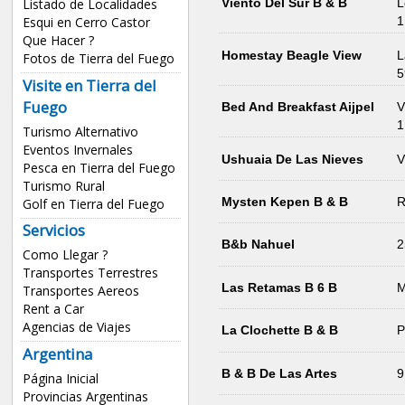
Listado de Localidades
Viento Del Sur B & B
L
Esqui en Cerro Castor
1
Que Hacer ?
Homestay Beagle View
L
Fotos de Tierra del Fuego
5
Visite en Tierra del
Fuego
Bed And Breakfast Aijpel
V
1
Turismo Alternativo
Eventos Invernales
Ushuaia De Las Nieves
V
Pesca en Tierra del Fuego
Turismo Rural
Mysten Kepen B & B
R
Golf en Tierra del Fuego
Servicios
B&b Nahuel
2
Como Llegar ?
Transportes Terrestres
Las Retamas B 6 B
M
Transportes Aereos
Rent a Car
Agencias de Viajes
La Clochette B & B
P
Argentina
B & B De Las Artes
9
Página Inicial
Provincias Argentinas