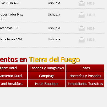
 De Julio 462
Ushuaia
obernador Paz
Ushuaia
380
ivadavia 620
Ushuaia
agallanes 594
Ushuaia
ientos en
Tierra del Fuego
Apart Hotel
Cabañas y Bungalows
Casas
jamiento Rural
Campings
Hosterías y Posadas
 and Breakfast
Hotel Boutique
Inmobiliarias Turísticas