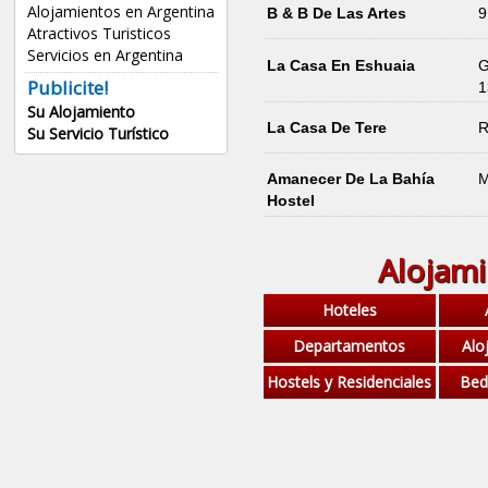
Alojamientos en Argentina
B & B De Las Artes
9
Atractivos Turisticos
Servicios en Argentina
La Casa En Eshuaia
G
Publicite!
1
Su Alojamiento
La Casa De Tere
R
Su Servicio Turístico
Amanecer De La Bahía
M
Hostel
Alojam
Hoteles
Departamentos
Alo
Hostels y Residenciales
Bed