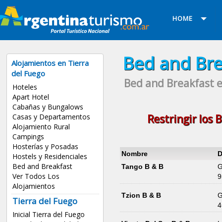
HOME
Bed and Bre
Alojamientos en Tierra
del Fuego
Bed and Breakfast en
Hoteles
Apart Hotel
Cabañas y Bungalows
Restringir los
B
Casas y Departamentos
Alojamiento Rural
Campings
Hosterías y Posadas
Nombre
D
Hostels y Residenciales
Bed and Breakfast
Tango B & B
G
Ver Todos Los
9
Alojamientos
Tzion B & B
G
Tierra del Fuego
4
Inicial Tierra del Fuego