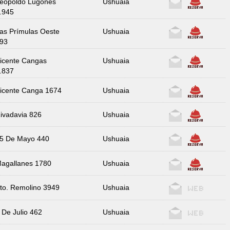
eopoldo Lugones
Ushuaia
.945
as Prímulas Oeste
Ushuaia
93
icente Cangas
Ushuaia
.837
icente Canga 1674
Ushuaia
ivadavia 826
Ushuaia
5 De Mayo 440
Ushuaia
agallanes 1780
Ushuaia
to. Remolino 3949
Ushuaia
 De Julio 462
Ushuaia