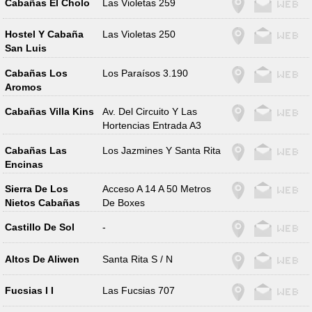
Cabañas El Cholo
Las Violetas 259
Hostel Y Cabaña
Las Violetas 250
San Luis
Cabañas Los
Los Paraísos 3.190
Aromos
Cabañas Villa Kins
Av. Del Circuito Y Las
Hortencias Entrada A3
Cabañas Las
Los Jazmines Y Santa Rita
Encinas
Sierra De Los
Acceso A 14 A 50 Metros
Nietos Cabañas
De Boxes
Castillo De Sol
-
Altos De Aliwen
Santa Rita S / N
Fucsias I I
Las Fucsias 707