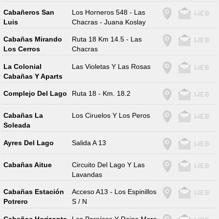
Cabañeros San
Los Horneros 548 - Las
Luis
Chacras - Juana Koslay
Cabañas Mirando
Ruta 18 Km 14.5 - Las
Los Cerros
Chacras
La Colonial
Las Violetas Y Las Rosas
Cabañas Y Aparts
Complejo Del Lago
Ruta 18 - Km. 18.2
Cabañas La
Los Ciruelos Y Los Peros
Soleada
Ayres Del Lago
Salida A 13
Cabañas Aitue
Circuito Del Lago Y Las
Lavandas
Cabañas Estación
Acceso A13 - Los Espinillos
Potrero
S / N
Cabañas Horizonte
Los Paraísos Y Reina Mora