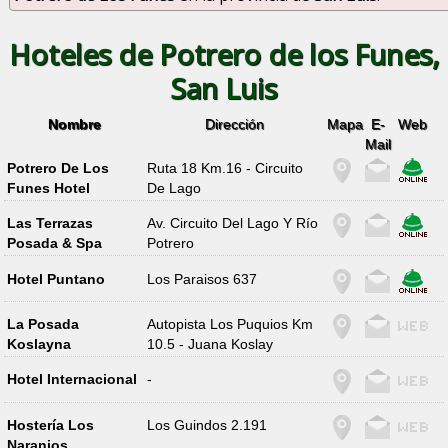
Hoteles de Potrero de los Funes,
San Luis
Nombre
Dirección
Mapa
E-
Web
Mail
Potrero De Los
Ruta 18 Km.16 - Circuito
Funes Hotel
De Lago
Las Terrazas
Av. Circuito Del Lago Y Río
Posada & Spa
Potrero
Hotel Puntano
Los Paraisos 637
La Posada
Autopista Los Puquios Km
Koslayna
10.5 - Juana Koslay
Hotel Internacional
-
Hostería Los
Los Guindos 2.191
Naranjos