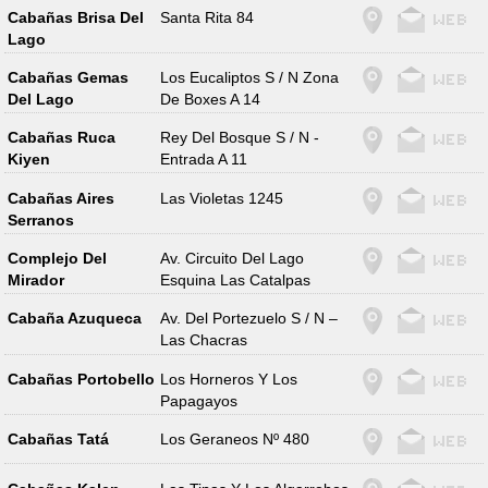
Cabañas Brisa Del
Santa Rita 84
Lago
Cabañas Gemas
Los Eucaliptos S / N Zona
Del Lago
De Boxes A 14
Cabañas Ruca
Rey Del Bosque S / N -
Kiyen
Entrada A 11
Cabañas Aires
Las Violetas 1245
Serranos
Complejo Del
Av. Circuito Del Lago
Mirador
Esquina Las Catalpas
Cabaña Azuqueca
Av. Del Portezuelo S / N –
Las Chacras
Cabañas Portobello
Los Horneros Y Los
Papagayos
Cabañas Tatá
Los Geraneos Nº 480