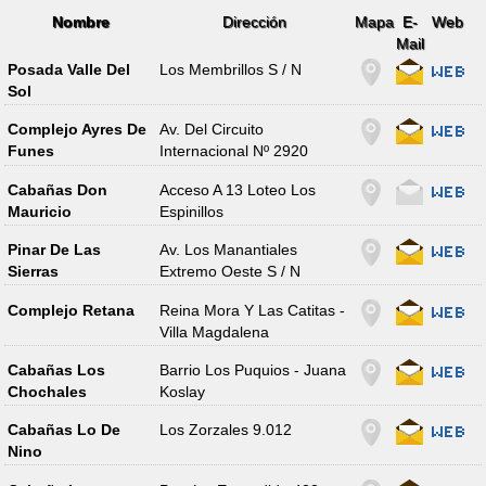
Nombre
Dirección
Mapa
E-
Web
Mail
Posada Valle Del
Los Membrillos S / N
Sol
Complejo Ayres De
Av. Del Circuito
Funes
Internacional Nº 2920
Cabañas Don
Acceso A 13 Loteo Los
Mauricio
Espinillos
Pinar De Las
Av. Los Manantiales
Sierras
Extremo Oeste S / N
Complejo Retana
Reina Mora Y Las Catitas -
Villa Magdalena
Cabañas Los
Barrio Los Puquios - Juana
Chochales
Koslay
Cabañas Lo De
Los Zorzales 9.012
Nino