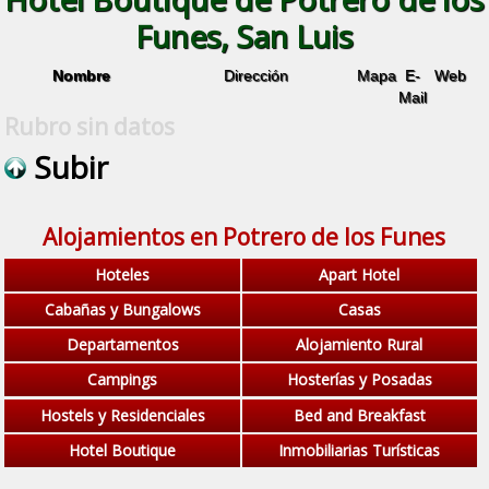
Funes, San Luis
Nombre
Dirección
Mapa
E-
Web
Mail
Rubro sin datos
Subir
Alojamientos en Potrero de los Funes
Hoteles
Apart Hotel
Cabañas y Bungalows
Casas
Departamentos
Alojamiento Rural
Campings
Hosterías y Posadas
Hostels y Residenciales
Bed and Breakfast
Hotel Boutique
Inmobiliarias Turísticas