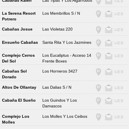
Cabañas Kalen
Las Tipas Y Los Algarrobos
La Serena Resort
Los Membrillos S / N
Potrero
Cabañas Josue
Las Violetas 220
Ensueño Cabañas
Santa Rita Y Los Jazmines
Complejo Cerros
Los Eucaliptus - Acceso 14
Del Sol
Frente Boxes
Cabañas Sol
Los Horneros 3427
Dorado
Altos De Ollantay
Las Dalias S / N
Cabaña El Sueño
Los Guindos Y Los
Damascos
Complejo Los
Los Molles Y Los Ceibos
Molles