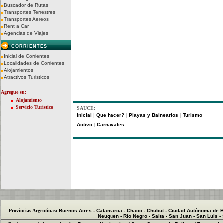
Buscador de Rutas
Transportes Terrestres
Transportes Aereos
Rent a Car
Agencias de Viajes
CORRIENTES
Inicial de Corrientes
Localidades de Corrientes
Alojamientos
Atractivos Turisticos
Agregue su:
Alojamiento
Servicio Turístico
SAUCE:
Inicial
Que hacer?
Playas y Balnearios
Turismo
|
|
|
Activo
Carnavales
|
Provincias Argentinas:
Buenos Aires
-
Catamarca
-
Chaco
-
Chubut
-
Ciudad Autónoma de B
Neuquen
-
Río Negro
-
Salta
-
San Juan
-
San Luis
-