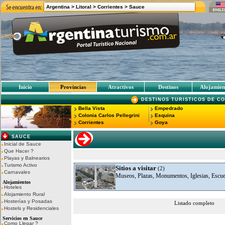
Argentina >
Litoral >
Corrientes
>
Sauce
Inicio
Provincias
Atractivos
Destinos
Alojamien
DESTINOS TURISTICOS DE C
Bella Vista
Empedrado
Colonia Carlos Pellegrini
Esquina
Corrientes
Goya
SAUCE
Inicial de Sauce
Que Hacer ?
Playas y Balnearios
Turismo Activo
Sitios a visitar
(2)
Carnavales
Museos, Plazas, Monumentos, Iglesias, Escue
Alojamientos
Hoteles
Alojamiento Rural
Hosterías y Posadas
Listado completo
Hostels y Residenciales
Servicios en Sauce
Como Llegar ?