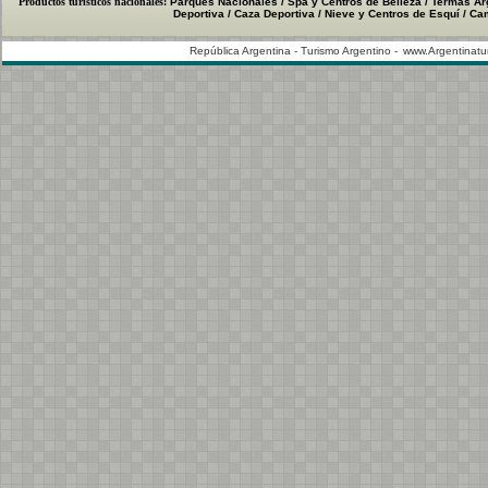
Productos turísticos nacionales:
Parques Nacionales
/
Spa y Centros de Belleza
/
Termas Ar
Deportiva
/
Caza Deportiva
/
Nieve y Centros de Esquí
/
Cam
República Argentina - Turismo Argentino -
www.Argentinatu