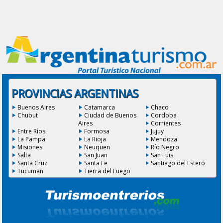
PROVINCIAS ARGENTINAS
Buenos Aires
Catamarca
Chaco
Chubut
Ciudad de Buenos
Cordoba
Aires
Corrientes
Entre Ríos
Formosa
Jujuy
La Pampa
La Rioja
Mendoza
Misiones
Neuquen
Río Negro
Salta
San Juan
San Luis
Santa Cruz
Santa Fe
Santiago del Estero
Tucuman
Tierra del Fuego