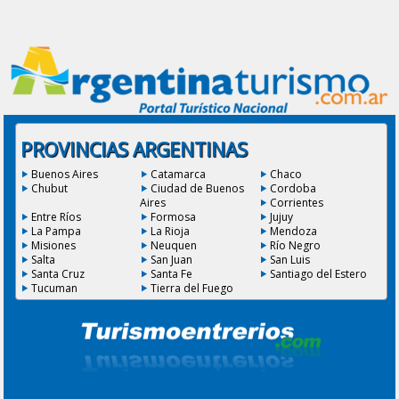
PROVINCIAS ARGENTINAS
Buenos Aires
Catamarca
Chaco
Chubut
Ciudad de Buenos
Cordoba
Aires
Corrientes
Entre Ríos
Formosa
Jujuy
La Pampa
La Rioja
Mendoza
Misiones
Neuquen
Río Negro
Salta
San Juan
San Luis
Santa Cruz
Santa Fe
Santiago del Estero
Tucuman
Tierra del Fuego