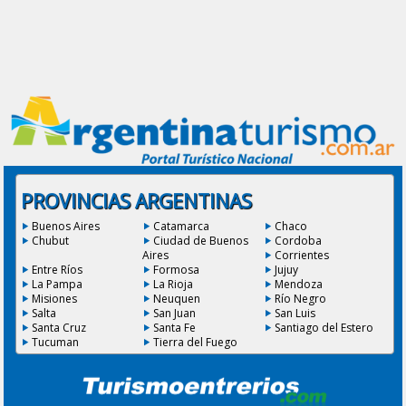
PROVINCIAS ARGENTINAS
Buenos Aires
Catamarca
Chaco
Chubut
Ciudad de Buenos
Cordoba
Aires
Corrientes
Entre Ríos
Formosa
Jujuy
La Pampa
La Rioja
Mendoza
Misiones
Neuquen
Río Negro
Salta
San Juan
San Luis
Santa Cruz
Santa Fe
Santiago del Estero
Tucuman
Tierra del Fuego