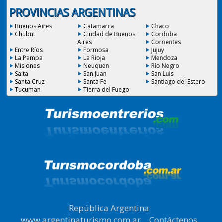
PROVINCIAS ARGENTINAS
Buenos Aires
Catamarca
Chaco
Chubut
Ciudad de Buenos
Cordoba
Aires
Corrientes
Entre Ríos
Formosa
Jujuy
La Pampa
La Rioja
Mendoza
Misiones
Neuquen
Río Negro
Salta
San Juan
San Luis
Santa Cruz
Santa Fe
Santiago del Estero
Tucuman
Tierra del Fuego
República Argentina
|
www.argentinaturismo.com.ar
|
Contáctenos
|