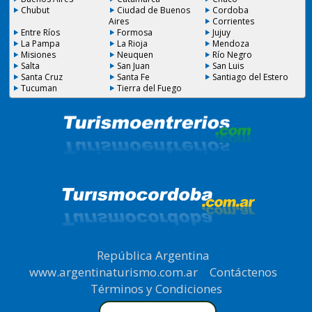
Chubut
Ciudad de Buenos
Cordoba
Aires
Corrientes
Entre Ríos
Formosa
Jujuy
La Pampa
La Rioja
Mendoza
Misiones
Neuquen
Río Negro
Salta
San Juan
San Luis
Santa Cruz
Santa Fe
Santiago del Estero
Tucuman
Tierra del Fuego
República Argentina
|
www.argentinaturismo.com.ar
|
Contáctenos
|
Términos y Condiciones
.