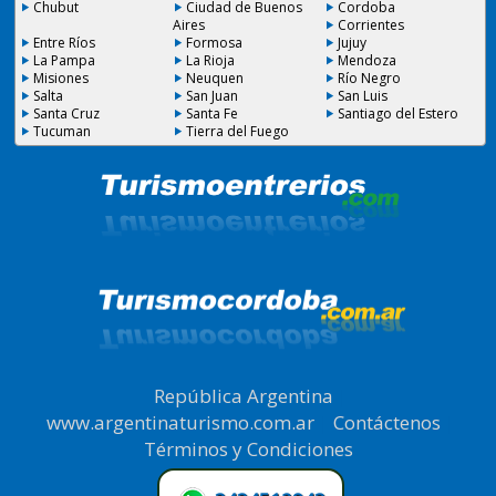
Chubut
Ciudad de Buenos
Cordoba
Aires
Corrientes
Entre Ríos
Formosa
Jujuy
La Pampa
La Rioja
Mendoza
Misiones
Neuquen
Río Negro
Salta
San Juan
San Luis
Santa Cruz
Santa Fe
Santiago del Estero
Tucuman
Tierra del Fuego
República Argentina
|
www.argentinaturismo.com.ar
|
Contáctenos
|
Términos y Condiciones
.