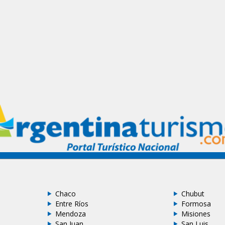
Chaco
Chubut
Entre Ríos
Formosa
Mendoza
Misiones
San Juan
San Luis