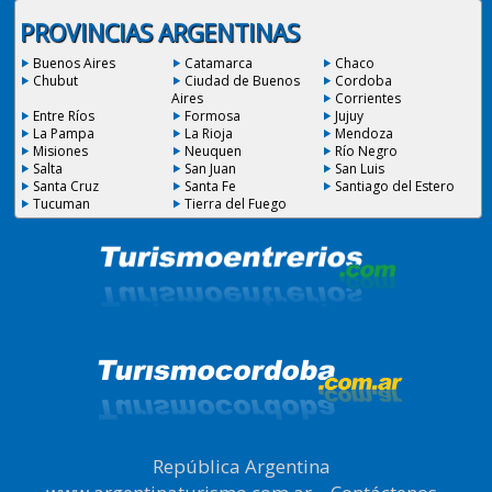
PROVINCIAS ARGENTINAS
Buenos Aires
Catamarca
Chaco
Chubut
Ciudad de Buenos
Cordoba
Aires
Corrientes
Entre Ríos
Formosa
Jujuy
La Pampa
La Rioja
Mendoza
Misiones
Neuquen
Río Negro
Salta
San Juan
San Luis
Santa Cruz
Santa Fe
Santiago del Estero
Tucuman
Tierra del Fuego
República Argentina
|