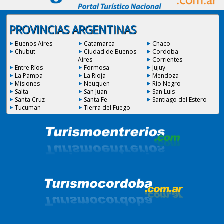
PROVINCIAS ARGENTINAS
Buenos Aires
Catamarca
Chaco
Chubut
Ciudad de Buenos
Cordoba
Aires
Corrientes
Entre Ríos
Formosa
Jujuy
La Pampa
La Rioja
Mendoza
Misiones
Neuquen
Río Negro
Salta
San Juan
San Luis
Santa Cruz
Santa Fe
Santiago del Estero
Tucuman
Tierra del Fuego