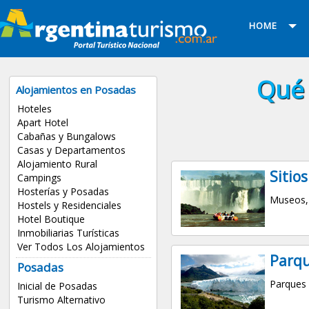
HOME
Qué 
Alojamientos en Posadas
Hoteles
Apart Hotel
Cabañas y Bungalows
Casas y Departamentos
Alojamiento Rural
Sitios
Campings
Hosterías y Posadas
Museos, 
Hostels y Residenciales
Hotel Boutique
Inmobiliarias Turísticas
Ver Todos Los Alojamientos
Parqu
Posadas
Parques 
Inicial de Posadas
Turismo Alternativo