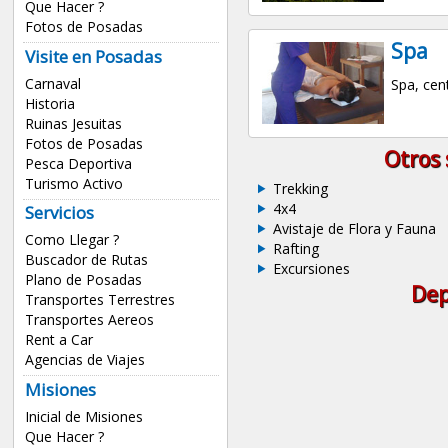
Que Hacer ?
Fotos de Posadas
Spa
Visite en Posadas
Carnaval
Spa, cent
Historia
Ruinas Jesuitas
Fotos de Posadas
Otros 
Pesca Deportiva
Turismo Activo
Trekking
4x4
Servicios
Avistaje de Flora y Fauna
Como Llegar ?
Rafting
Buscador de Rutas
Excursiones
Plano de Posadas
Dep
Transportes Terrestres
Transportes Aereos
Rent a Car
Agencias de Viajes
Misiones
Inicial de Misiones
Que Hacer ?