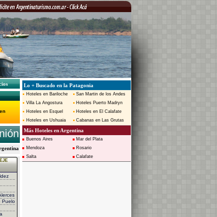
cios
Lo + Buscado en la Patagonia
Hoteles en Bariloche
San Martin de los Andes
Villa La Angostura
Hoteles Puerto Madryn
uen
Hoteles en Esquel
Hoteles en El Calafate
Hoteles en Ushuaia
Cabanas en Las Grutas
nión
Más Hoteles en Argentina
Buenos Aires
Mar del Plata
rgentina
Mendoza
Rosario
Salta
Calafate
EJE
ldez
lerces
 Puelo
a