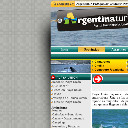
Argentina >
Patagonia>
Chubut
>
Pla
Inicio
Provincias
Atractivos
Camarones
Cholila
Comodoro Rivadavia
PLAYA UNION
Inicial de Playa Unión
Que Hacer ?
Pesca en Playa Unión
Playas
Playa Unión aparece reluc
encantadora. Una de las a
Avistajes de Tonina Overa
especie es muy difícil de p
Fotos de Playa Unión
para quienes lleguen a delei
Alojamientos
Hoteles
Cabañas y Bungalows
Casas y Departamentos
Campings
Hosterías y Posadas