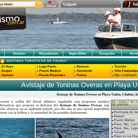
ya Unión
Destinos
Alojamientos
Imperdibles
Escapadas
Servi
DESTINOS TURISTICOS DE CHUBUT
El Hoyo
Lago Puelo
Rawson
Trevelin
Esquel
Puerto Madryn
Sarmiento
Villa Futalaufq
Gaiman
Puerto Piramides
Trelew
Más Localidades
Avistaje de Toninas Overas en Playa U
Avistaje de Toninas Overas en Playa Unión, Chubut, A
iente a orillas del litoral atlántico regalando una propuesta turística
EN CHUBUT NO D
lternativas que propone es disfrutar del
Avistaje de Toninas Overas
: esta
DE VISITAR:
oder observar en su ambiente natural, por ello esta es una opción imperdible
Península de Va
tarse con la belleza y la serenidad de las postales chubutenses.
Esquel
Puerto Madryn
Pque. Nac. Los A
Pque. Nac. Lago
Trevelin
Esqui en La Hoy