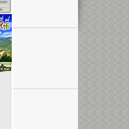
Unión
do