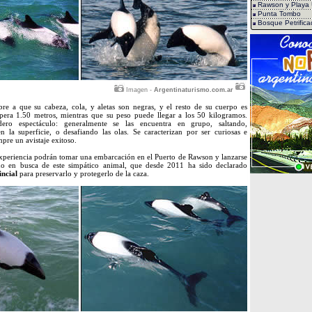
Rawson y Playa 
Punta Tombo
Bosque Petrifica
Imagen -
Argentinaturismo.com.ar
re a que su cabeza, cola, y aletas son negras, y el resto de su cuerpo es
pera 1.50 metros, mientras que su peso puede llegar a los 50 kilogramos.
ero espectáculo: generalmente se las encuentra en grupo, saltando,
 la superficie, o desafiando las olas. Se caracterizan por ser curiosas e
mpre un avistaje exitoso.
experiencia podrán tomar una embarcación en el Puerto de Rawson y lanzarse
no en busca de este simpático animal, que desde 2011 ha sido declarado
ncial
para preservarlo y protegerlo de la caza.