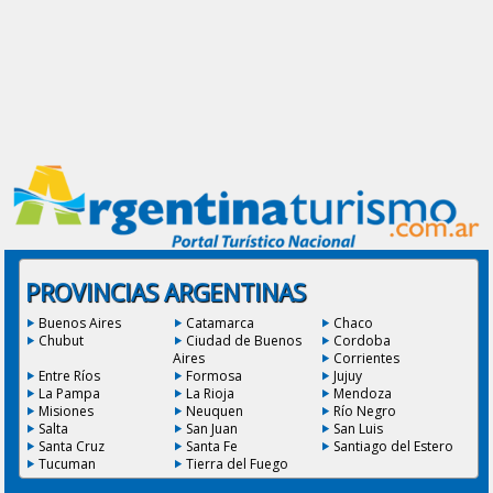
PROVINCIAS ARGENTINAS
Buenos Aires
Catamarca
Chaco
Chubut
Ciudad de Buenos
Cordoba
Aires
Corrientes
Entre Ríos
Formosa
Jujuy
La Pampa
La Rioja
Mendoza
Misiones
Neuquen
Río Negro
Salta
San Juan
San Luis
Santa Cruz
Santa Fe
Santiago del Estero
Tucuman
Tierra del Fuego