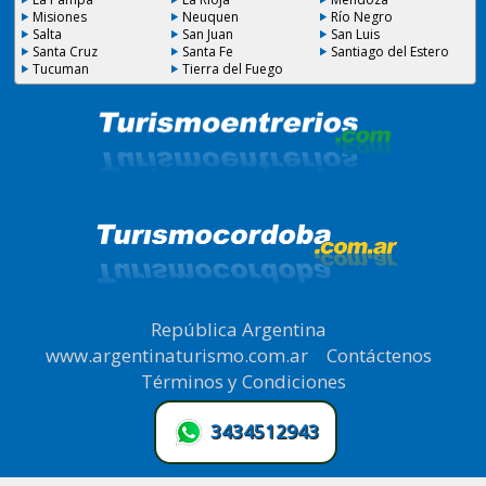
Misiones
Neuquen
Río Negro
Salta
San Juan
San Luis
Santa Cruz
Santa Fe
Santiago del Estero
Tucuman
Tierra del Fuego
República Argentina
|
www.argentinaturismo.com.ar
|
Contáctenos
|
Términos y Condiciones
.
3434512943