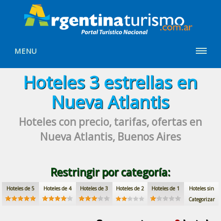
MENU
Hoteles
3 estrellas
en
Nueva Atlantis
Hoteles con precio, tarifas, ofertas
en
Nueva Atlantis, Buenos Aires
Restringir por categoría:
Hoteles de 5
Hoteles de 4
Hoteles de 3
Hoteles de 2
Hoteles de 1
Hoteles sin
Categorizar