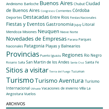
Buenos Aires
Ciudad
Andinismo
Bariloche
Chubut
de Buenos Aires
Córdoba
Corrientes
Congresos
Destacadas
Entre Rios
Deportes
Fiestas Nacionales
Fiestas y Eventos
Gastronomia
Litoral
Jujuy
Neuquen
Mendoza
Misiones
Nieve
Norte
Novedades de Empresas
Parques
Parana
Patagonia
Playas y Balnearios
Nacionales
Provincias
Regiones
Rio Negro
Puerto Iguazu
San Martin de los Andes
Santa Fe
Salta
Rosario
Santa Cruz
Sitios a visitar
Tucuman
Tierra del Fuego
Turismo
Turismo Aventura
Turismo
Internacional
Vacaciones de invierno
Villa La
Ushuaia
Angostura
Vuelos
ARCHIVOS