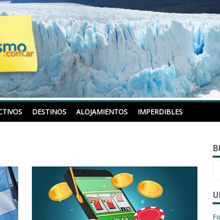
estas, Novedades – Argentinat
CTIVOS
DESTINOS
ALOJAMIENTOS
IMPERDIBLES
B
U
Fi