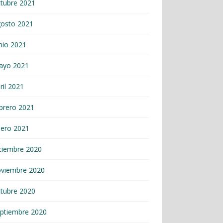
tubre 2021
gosto 2021
nio 2021
ayo 2021
ril 2021
brero 2021
nero 2021
ciembre 2020
oviembre 2020
tubre 2020
ptiembre 2020