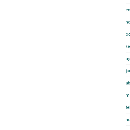
e
n
oc
se
a
ju
ab
m
fe
n