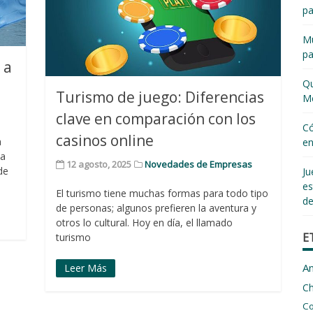
pa
Mu
pa
 a
Qu
Turismo de juego: Diferencias
Me
clave en comparación con los
Có
casinos online
a
en
ma
12 agosto, 2025
Novedades de Empresas
de
Ju
es
El turismo tiene muchas formas para todo tipo
de
de personas; algunos prefieren la aventura y
otros lo cultural. Hoy en día, el llamado
E
turismo
A
Leer Más
C
Co