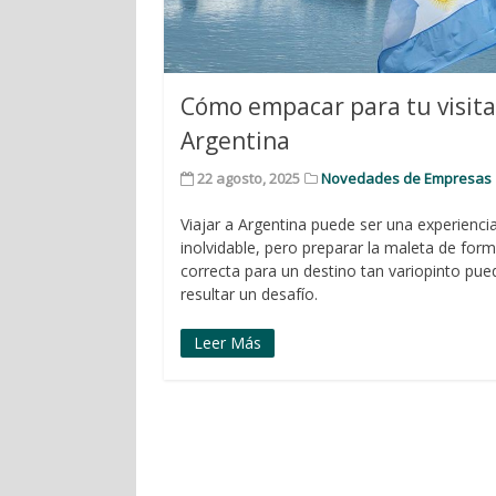
Cómo empacar para tu visita
Argentina
22 agosto, 2025
Novedades de Empresas
Viajar a Argentina puede ser una experienci
inolvidable, pero preparar la maleta de for
correcta para un destino tan variopinto pue
resultar un desafío.
Leer Más