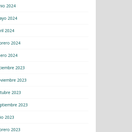
nio 2024
ayo 2024
ril 2024
brero 2024
nero 2024
ciembre 2023
oviembre 2023
tubre 2023
ptiembre 2023
lio 2023
brero 2023