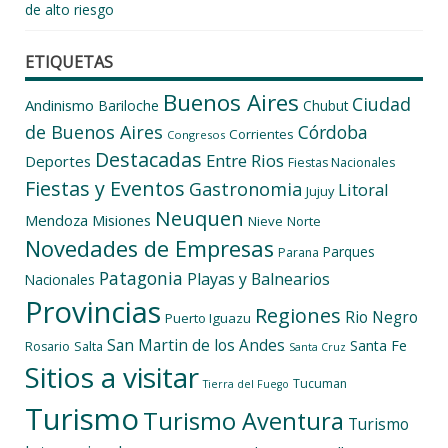
de alto riesgo
ETIQUETAS
Buenos Aires
Ciudad
Andinismo
Bariloche
Chubut
de Buenos Aires
Córdoba
Corrientes
Congresos
Destacadas
Entre Rios
Deportes
Fiestas Nacionales
Fiestas y Eventos
Gastronomia
Litoral
Jujuy
Neuquen
Mendoza
Misiones
Nieve
Norte
Novedades de Empresas
Parques
Parana
Patagonia
Playas y Balnearios
Nacionales
Provincias
Regiones
Rio Negro
Puerto Iguazu
San Martin de los Andes
Santa Fe
Salta
Rosario
Santa Cruz
Sitios a visitar
Tucuman
Tierra del Fuego
Turismo
Turismo Aventura
Turismo