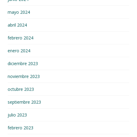
mayo 2024
abril 2024
febrero 2024
enero 2024
diciembre 2023
noviembre 2023
octubre 2023
septiembre 2023
julio 2023
febrero 2023