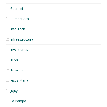
Guamini
Humahuaca
Info Tech
Infraestructura
Inversiones
Iruya
Ituzaingo
Jesus Maria
Jujuy
La Pampa