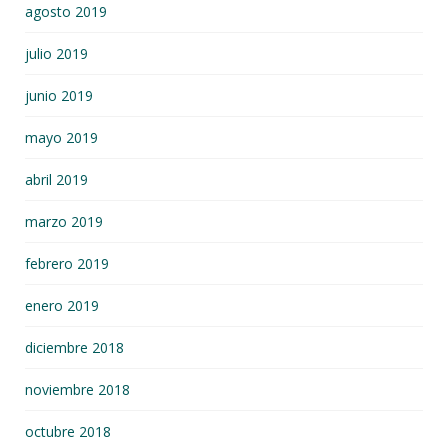
agosto 2019
julio 2019
junio 2019
mayo 2019
abril 2019
marzo 2019
febrero 2019
enero 2019
diciembre 2018
noviembre 2018
octubre 2018