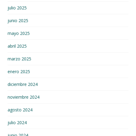
julio 2025
junio 2025
mayo 2025
abril 2025
marzo 2025
enero 2025
diciembre 2024
noviembre 2024
agosto 2024
julio 2024
junio 2024