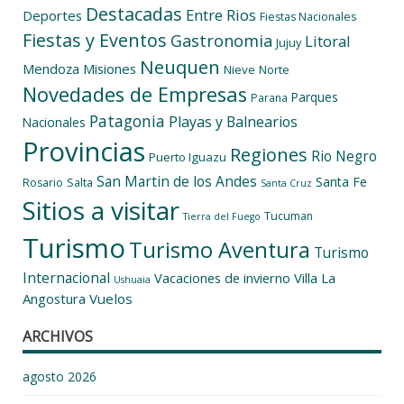
Destacadas
Entre Rios
Deportes
Fiestas Nacionales
Fiestas y Eventos
Gastronomia
Litoral
Jujuy
Neuquen
Mendoza
Misiones
Nieve
Norte
Novedades de Empresas
Parques
Parana
Patagonia
Playas y Balnearios
Nacionales
Provincias
Regiones
Rio Negro
Puerto Iguazu
San Martin de los Andes
Santa Fe
Salta
Rosario
Santa Cruz
Sitios a visitar
Tucuman
Tierra del Fuego
Turismo
Turismo Aventura
Turismo
Internacional
Vacaciones de invierno
Villa La
Ushuaia
Angostura
Vuelos
ARCHIVOS
agosto 2026