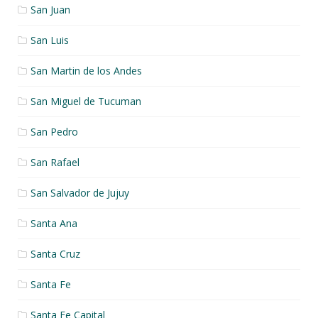
San Juan
San Luis
San Martin de los Andes
San Miguel de Tucuman
San Pedro
San Rafael
San Salvador de Jujuy
Santa Ana
Santa Cruz
Santa Fe
Santa Fe Capital