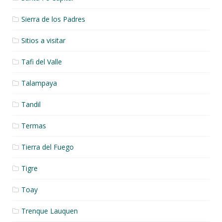
Sierra de los Padres
Sitios a visitar
Tafi del Valle
Talampaya
Tandil
Termas
Tierra del Fuego
Tigre
Toay
Trenque Lauquen