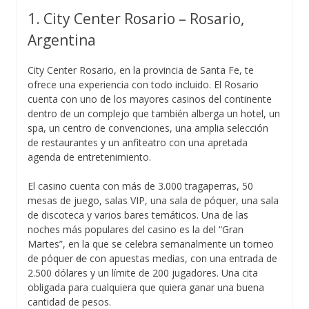
1. City Center Rosario – Rosario,
Argentina
City Center Rosario, en la provincia de Santa Fe, te
ofrece una experiencia con todo incluido. El Rosario
cuenta con uno de los mayores casinos del continente
dentro de un complejo que también alberga un hotel, un
spa, un centro de convenciones, una amplia selección
de restaurantes y un anfiteatro con una apretada
agenda de entretenimiento.
El casino cuenta con más de 3.000 tragaperras, 50
mesas de juego, salas VIP, una sala de póquer, una sala
de discoteca y varios bares temáticos. Una de las
noches más populares del casino es la del “Gran
Martes”, en la que se celebra semanalmente un torneo
de póquer
de
con apuestas medias, con una entrada de
2.500 dólares y un límite de 200 jugadores. Una cita
obligada para cualquiera que quiera ganar una buena
cantidad de pesos.