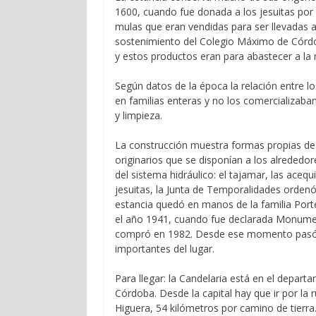
1600, cuando fue donada a los jesuitas por la
mulas que eran vendidas para ser llevadas a
sostenimiento del Colegio Máximo de Córdob
y estos productos eran para abastecer a l
Según datos de la época la relación entre los
en familias enteras y no los comercializab
y limpieza.
La construcción muestra formas propias de 
originarios que se disponían a los alrededor
del sistema hidráulico: el tajamar, las aceq
jesuitas, la Junta de Temporalidades ordenó 
estancia quedó en manos de la familia Port
el año 1941, cuando fue declarada Monumen
compró en 1982. Desde ese momento pasó a 
importantes del lugar.
Para llegar: la Candelaria está en el depart
Córdoba. Desde la capital hay que ir por la r
Higuera, 54 kilómetros por camino de tierra