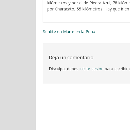
kilómetros y por el de Piedra Azul, 78 kilóm
por Characato, 55 kilómetros. Hay que ir en
Sentite en Marte en la Puna
Navegación
por
las
Dejá un comentario
entradas
Disculpa, debes
iniciar sesión
para escribir