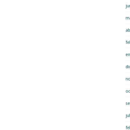
ju
m
ab
fe
e
di
n
oc
se
ju
fe