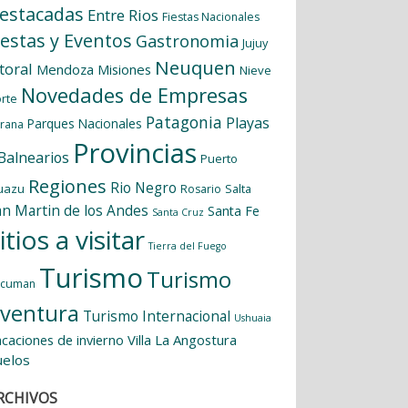
estacadas
Entre Rios
Fiestas Nacionales
iestas y Eventos
Gastronomia
Jujuy
Neuquen
itoral
Mendoza
Misiones
Nieve
Novedades de Empresas
rte
Patagonia
Playas
Parques Nacionales
rana
Provincias
 Balnearios
Puerto
Regiones
Rio Negro
uazu
Salta
Rosario
an Martin de los Andes
Santa Fe
Santa Cruz
itios a visitar
Tierra del Fuego
Turismo
Turismo
ucuman
ventura
Turismo Internacional
Ushuaia
caciones de invierno
Villa La Angostura
uelos
RCHIVOS