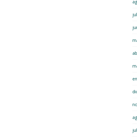
a
ju
ju
m
ab
m
e
di
n
a
ju