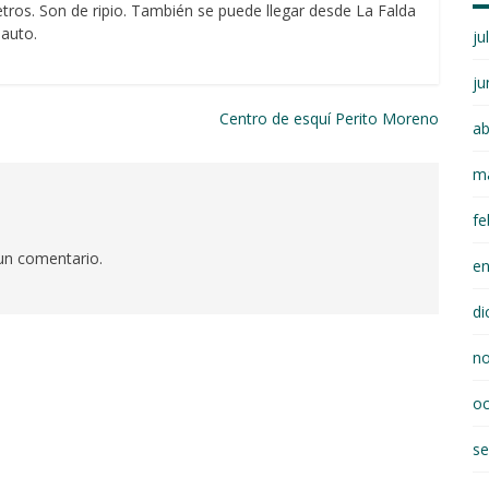
etros. Son de ripio. También se puede llegar desde La Falda
 auto.
ju
ju
Centro de esquí Perito Moreno
ab
m
fe
 un comentario.
e
di
n
oc
se