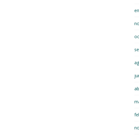
e
n
oc
se
a
ju
ab
m
fe
n