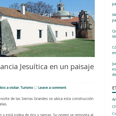
pa
Mu
pa
Qu
Me
Có
en
Ju
ancia Jesuítica en un paisaje
es
de
E
tios a visitar
,
Turismo
Leave a comment
 norte de las Sierras Grandes se ubica esta construcción
A
elas.
C
Co
y está rodea de ríos y sierras. Su origen se remonta al