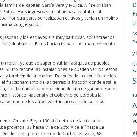
D
 familia del capitán García Vera y Mujica. Allí se criaban
l Potosí. Esos ingresos se usaban para contribuir al
F
a. Por otra parte se realizaban cultivos y tenían un molino
L
a misma congregación.
No
 jesuitas y los esclavos era muy particular, solían traerlos
Pa
an individualmente. Estos hacían trabajos de mantenimiento
y
un fortín, ya que se supone sufrían ataques de pueblos
Ig
es. Si uno recorre las instalaciones se pueden ver los restos
S
uias y también de un molino. Después de la expulsión de los
S
el fraccionamiento de las tierras; la fracción donde está la
ela, que la mantuvo como unidad de cría de ganado. Fue en
to Histórico Nacional y el Gobierno de Córdoba la
T
ser uno de los atractivos turísticos históricos más
A
Va
V
amento Cruz del Eje, a 150 kilómetros de la ciudad de
uta provincial 38 hasta Villa de Soto y de allí hasta La
A
. Desde Tanti, por el camino de Cuchilla Nevada, 68