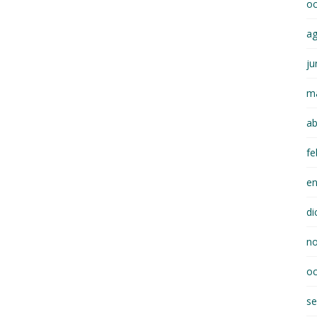
oc
a
ju
m
ab
fe
e
di
n
oc
se