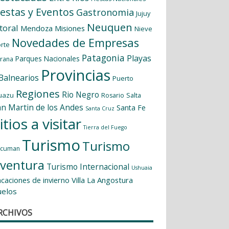
iestas y Eventos
Gastronomia
Jujuy
Neuquen
itoral
Mendoza
Misiones
Nieve
Novedades de Empresas
rte
Patagonia
Playas
Parques Nacionales
rana
Provincias
 Balnearios
Puerto
Regiones
Rio Negro
uazu
Salta
Rosario
an Martin de los Andes
Santa Fe
Santa Cruz
itios a visitar
Tierra del Fuego
Turismo
Turismo
ucuman
ventura
Turismo Internacional
Ushuaia
caciones de invierno
Villa La Angostura
uelos
RCHIVOS