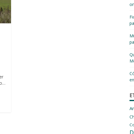
on
Fi
pa
Mu
pa
,
Qu
Me
Có
er
en
ho…
E
A
C
Co
D