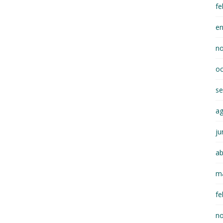
fe
e
n
oc
se
a
ju
ab
m
fe
n