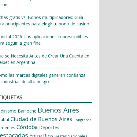
line
chas gratis vs. Bonos multiplicadores: Guía
ra principiantes para elegir tu bono de casino
ndial 2026: Las aplicaciones imprescindibles
ra seguir la gran final
e se Necesita Antes de Crear Una Cuenta en
lbet en Argentina
mo las marcas digitales generan confianza
 industrias de alto riesgo
TIQUETAS
Buenos Aires
ndinismo
Bariloche
Ciudad de Buenos Aires
hubut
Congresos
Córdoba
Deportes
rrientes
estacadas
Entre Rios
Fiestas Nacionales