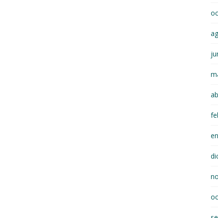
oc
a
ju
m
ab
fe
e
di
n
oc
se