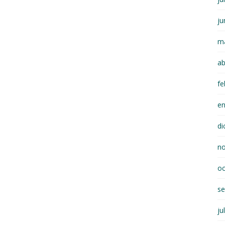
ju
m
ab
fe
e
di
n
oc
se
ju