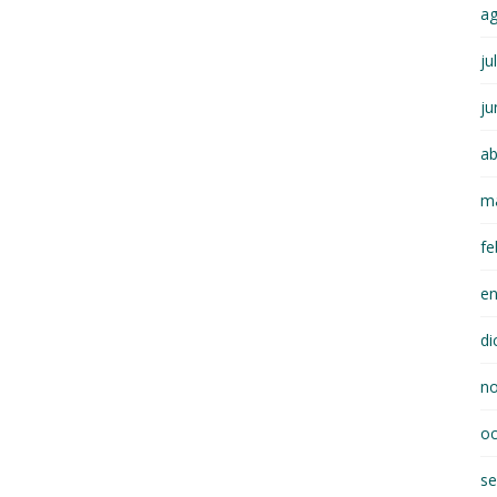
a
ju
ju
ab
m
fe
e
di
n
oc
se