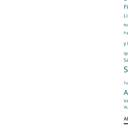
F
L
No
Pa
y
Ig
S
S
T
A
Va
V
A