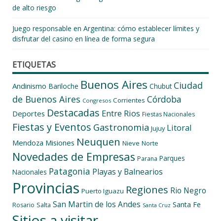
de alto riesgo
Juego responsable en Argentina: cómo establecer límites y
disfrutar del casino en línea de forma segura
ETIQUETAS
Buenos Aires
Ciudad
Andinismo
Bariloche
Chubut
de Buenos Aires
Córdoba
Corrientes
Congresos
Destacadas
Entre Rios
Deportes
Fiestas Nacionales
Fiestas y Eventos
Gastronomia
Litoral
Jujuy
Neuquen
Mendoza
Misiones
Nieve
Norte
Novedades de Empresas
Parques
Parana
Patagonia
Playas y Balnearios
Nacionales
Provincias
Regiones
Rio Negro
Puerto Iguazu
San Martin de los Andes
Santa Fe
Salta
Rosario
Santa Cruz
Sitios a visitar