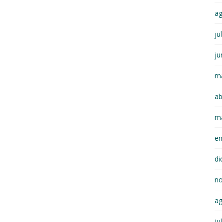
a
ju
ju
m
ab
m
e
di
n
a
ju