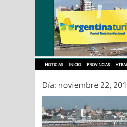
Skip
to
content
Noticias, Eventos, Fi
NOTICIAS
INICIO
PROVINCIAS
ATRA
Día: noviembre 22, 20