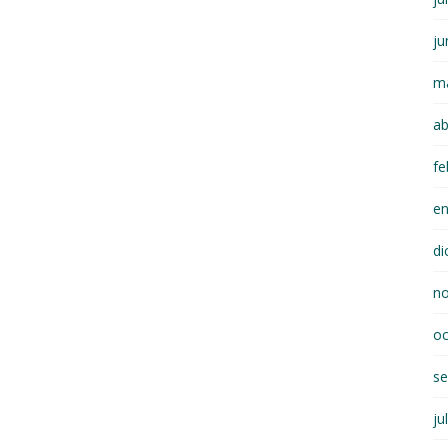
ju
m
ab
fe
e
di
n
oc
se
ju