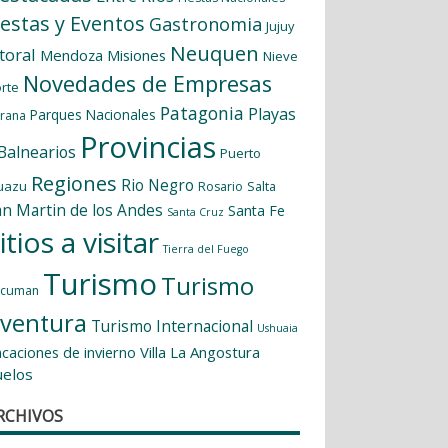
iestas y Eventos
Gastronomia
Jujuy
Neuquen
itoral
Mendoza
Misiones
Nieve
Novedades de Empresas
rte
Patagonia
Playas
Parques Nacionales
rana
Provincias
 Balnearios
Puerto
Regiones
Rio Negro
uazu
Salta
Rosario
an Martin de los Andes
Santa Fe
Santa Cruz
itios a visitar
Tierra del Fuego
Turismo
Turismo
ucuman
ventura
Turismo Internacional
Ushuaia
caciones de invierno
Villa La Angostura
uelos
RCHIVOS