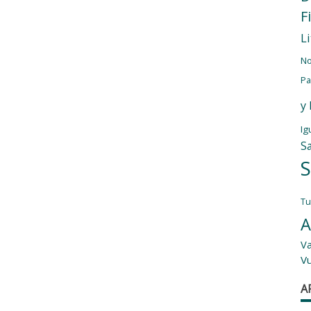
F
L
No
Pa
y
Ig
S
S
T
A
Va
V
A