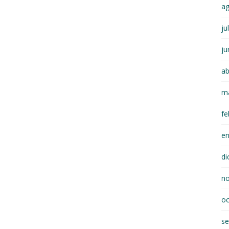
a
ju
ju
ab
m
fe
e
di
n
oc
se