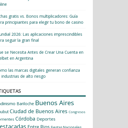
line
chas gratis vs. Bonos multiplicadores: Guía
ra principiantes para elegir tu bono de casino
ndial 2026: Las aplicaciones imprescindibles
ra seguir la gran final
e se Necesita Antes de Crear Una Cuenta en
lbet en Argentina
mo las marcas digitales generan confianza
 industrias de alto riesgo
TIQUETAS
Buenos Aires
ndinismo
Bariloche
Ciudad de Buenos Aires
hubut
Congresos
Córdoba
Deportes
rrientes
estacadas
Entre Rios
Fiestas Nacionales