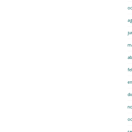
oc
a
ju
m
ab
fe
e
di
n
oc
se