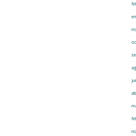
fe
e
n
oc
se
a
ju
ab
m
fe
n