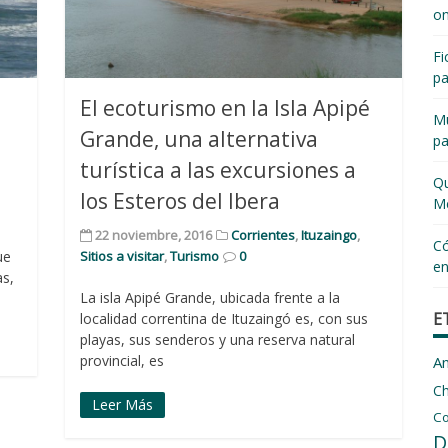
on
Fi
pa
a
El ecoturismo en la Isla Apipé
Mu
Grande, una alternativa
pa
turística a las excursiones a
Qu
los Esteros del Ibera
Me
22 noviembre, 2016
Corrientes
,
Ituzaingo
,
Có
ue
Sitios a visitar
,
Turismo
0
en
as,
La isla Apipé Grande, ubicada frente a la
E
localidad correntina de Ituzaingó es, con sus
playas, sus senderos y una reserva natural
provincial, es
A
C
Leer Más
Co
D